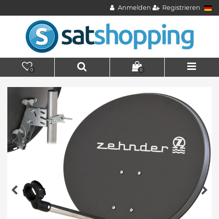
Anmelden
Registrieren
0
0