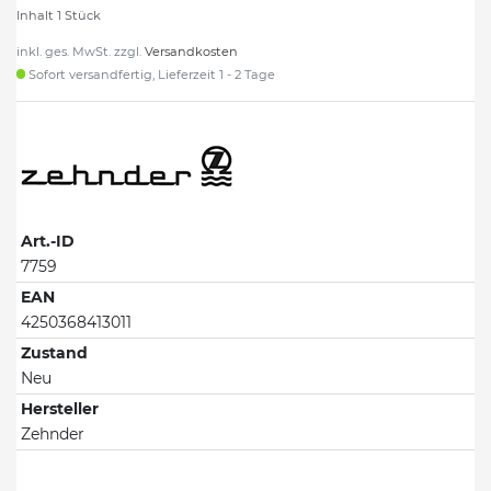
Inhalt
1
Stück
inkl. ges. MwSt. zzgl.
Versandkosten
Sofort versandfertig, Lieferzeit 1 - 2 Tage
Art.-ID
7759
EAN
4250368413011
Zustand
Neu
Hersteller
Zehnder