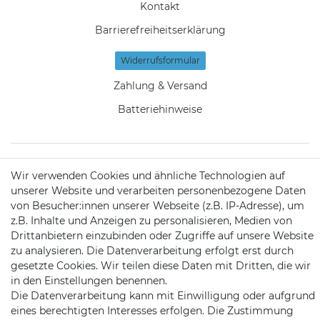
Kontakt
Barrierefreiheitserklärung
Widerrufs­formular
Zahlung & Versand
Batteriehinweise
Wir verwenden Cookies und ähnliche Technologien auf
KONTAKT
unserer Website und verarbeiten personenbezogene Daten
von Besucher:innen unserer Webseite (z.B. IP-Adresse), um
z.B. Inhalte und Anzeigen zu personalisieren, Medien von
Telefon:
09721 / 9453362
Drittanbietern einzubinden oder Zugriffe auf unsere Website
zu analysieren. Die Datenverarbeitung erfolgt erst durch
Mail:
info@satshopping.de
gesetzte Cookies. Wir teilen diese Daten mit Dritten, die wir
in den Einstellungen benennen.
Kopenhagenstr. 4
Die Datenverarbeitung kann mit Einwilligung oder aufgrund
97424 Schweinfurt
eines berechtigten Interesses erfolgen. Die Zustimmung