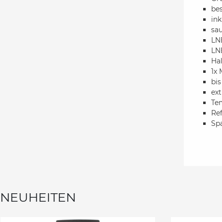
bes
ink
sau
LN
LN
Ha
1x 
bis
ex
Tem
Ref
Spa
NEUHEITEN