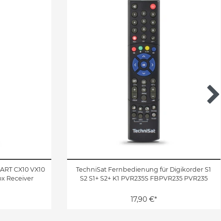
MART CX10 VX10
TechniSat Fernbedienung für Digikorder S1
ox Receiver
S2 S1+ S2+ K1 PVR235S FBPVR235 PVR235
17,90 €*