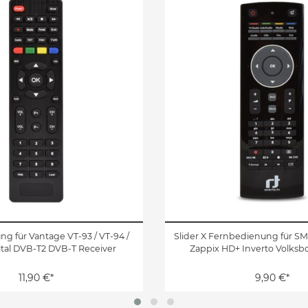
g für Vantage VT-93 / VT-94 /
Slider X Fernbedienung für S
ital DVB-T2 DVB-T Receiver
Zappix HD+ Inverto Volksb
11,90 €*
9,90 €*