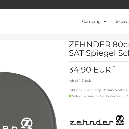
Camping
Receiv
ZEHNDER 80cm
SAT Spiegel S
*
34,90 EUR
Inhalt
1
Stück
inkl. ges. MwSt. zzgl.
Versandkosten
Sofort versandfertig, Lieferzeit 1 - 