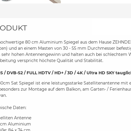
ODUKT
hochwertige 80 cm Aluminium Spiegel aus dem Hause ZEHNDER 
en) und an einem Masten von 30 - 55 mm Durchmesser befestigt
 sehr hohen Antennengewinn und halten auch bei schlechtem We
beitung verspricht höchste Qualität und Stabilität.
S / DVB-S2 / FULL HDTV / HD+ / 3D / 4K / Ultra HD SKY taugli
0cm Sat Spiegel ist eine leistungsstarke Satellitenantenne mit
 besonders zur Montage auf dem Balkon, am Garten- / Ferienh
van.
nische Daten:
elliten Antenne
 cm Aluminium
öße: 84 x 74 cm