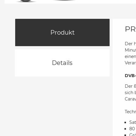
PR
Produkt
Der 
Minut
einen
Details
Verar
DVB-
Der 8
sich
Cara
Tech
Sat
80
Gr