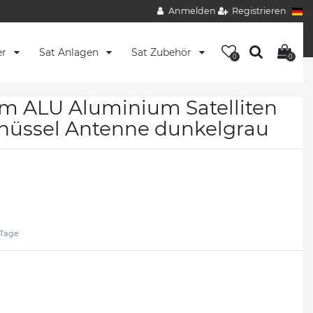
Anmelden
Registrieren
er
Sat Anlagen
Sat Zubehör
0
0
 ALU Aluminium Satelliten
chüssel Antenne dunkelgrau
2 Tage