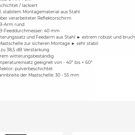
chichtet / lackiert
l. stabilem Montagematerial aus Stahl
ber verarbeiteter Reflektorschirm
B-Arm rund
B-Feeddurchmesser: 40 mm
lterungssatz und Feedarm aus Stahl ► extrem robust und bruch
Mastschelle zur sicheren Montage ► sehr stabil
 zu 38,5 dB Verstärkung
trem witterungsbeständig
peratureinsatz geeignet von - 40° bis + 60°
lektor: pulverbeschichtet
nnbreite der Mastschelle: 30 - 55 mm