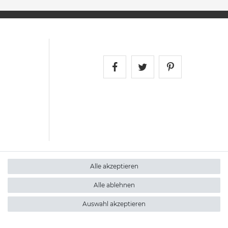
Satshopping auf Face
Satshopping auf 
Satshopping
Alle akzeptieren
Alle ablehnen
Auswahl akzeptieren