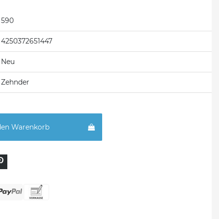
590
4250372651447
Neu
Zehnder
den Warenkorb