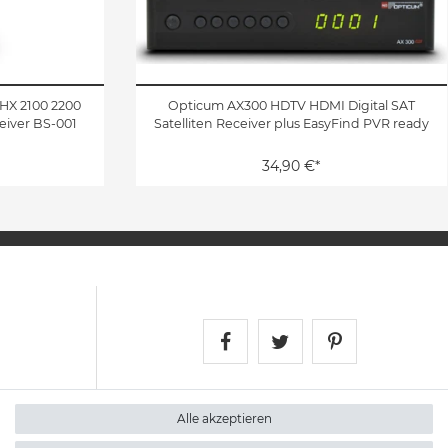
HX 2100 2200
Opticum AX300 HDTV HDMI Digital SAT
eiver BS-001
Satelliten Receiver plus EasyFind PVR ready
34,90 €*
Satshopping auf Face
Satshopping auf 
Satshopping
Alle akzeptieren