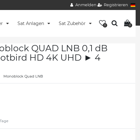
Anmelden
Registrieren
er
Sat Anlagen
Sat Zubehör
0
0
block QUAD LNB 0,1 dB
Hotbird HD 4K UHD ► 4
Monoblock Quad LNB
2 Tage