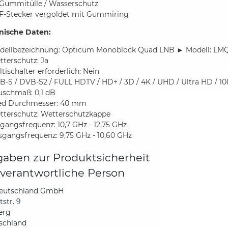
 Gummitülle / Wasserschutz
 F-Stecker vergoldet mit Gummiring
nische Daten:
dellbezeichnung: Opticum Monoblock Quad LNB ► Modell: LM
terschutz: Ja
tischalter erforderlich: Nein
-S / DVB-S2 / FULL HDTV / HD+ / 3D / 4K / UHD / Ultra HD / 108
uschmaß: 0,1 dB
ed Durchmesser: 40 mm
tterschutz: Wetterschutzkappe
gangsfrequenz: 10,7 GHz - 12,75 GHz
sgangsfrequenz: 9,75 GHz - 10,60 GHz
aben zur Produktsicherheit
verantwortliche Person
eutschland GmbH
str. 9
erg
schland