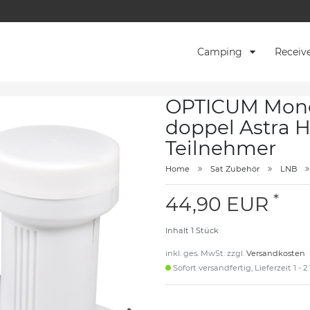
Camping
Receiv
OPTICUM Mono
doppel Astra 
Teilnehmer
Home
Sat Zubehör
LNB
*
44,90 EUR
Inhalt
1
Stück
inkl. ges. MwSt. zzgl.
Versandkosten
Sofort versandfertig, Lieferzeit 1 - 