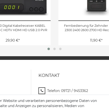
 Digital Kabelreceiver KABEL
Fernbedienung für Zehnder 
-C HDTV HDMI HD USB 2.0 PVR
2300 2400 2600 2700 HD Rec
29,90 €*
11,90 €*
KONTAKT
Telefon:
09721 / 9453362
Mail:
info@satshopping.de
er Website und verarbeiten personenbezogene Daten von
halte und Anzeigen zu personalisieren, Medien von