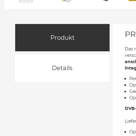
PR
Produkt
Das 
versc
ansc
Details
integ
Per
Op
Ge
Op
DVB-
Lief
Op