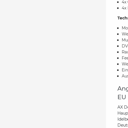
4x
4x
Tech
Mo
Wet
Mul
DVB
Ra
Fe
We
Ein
Au
Ang
EU 
AX D
Haupt
Idelb
Deut