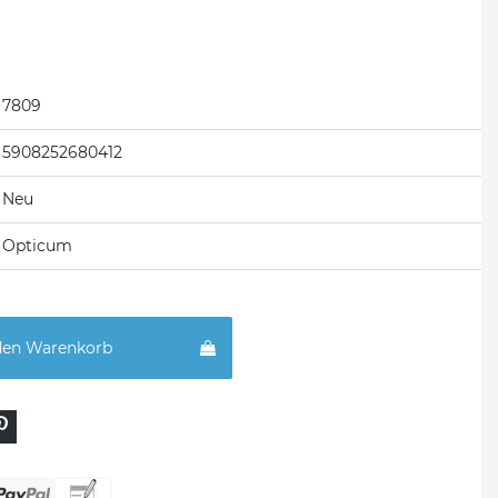
7809
5908252680412
Neu
Opticum
den Warenkorb