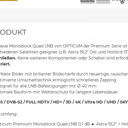
ODUKT
neue Monoblock Quad LNB von OPTICUM der Premium Serie ist
hiedenen Satelliten geeignet (z.B. Astra 19,2° Ost und Hotbird 1
hließen.
Keine weiteren Komponenten oder Schalter sind erford
riert.
fekte Bilder mit brillanter Bildschärfe durch neuartige, rausc
timierte Umschalttechnik ermöglicht schnelleres Zapping
eignet für alle LNB-Befestigungen mit Ø 40 mm
timale Bauform mit Wetterschutz für längere Lebensdauer
S / DVB-S2 / FULL HDTV / HD+ / 3D / 4K / Ultra HD / UHD / SKY
erumfang:
ticum Premium Monoblock Quad LNB 0,1 dB ► Astra 19,2° + Hot