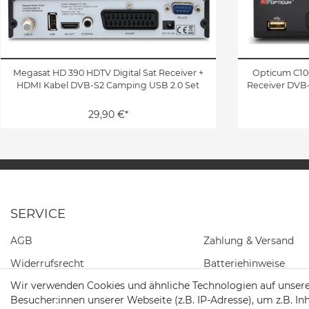
Megasat HD 390 HDTV Digital Sat Receiver +
Opticum C100
HDMI Kabel DVB-S2 Camping USB 2.0 Set
Receiver DVB
29,90 €*
SERVICE
AGB
Zahlung & Versand
Widerrufs­recht
Batteriehinweise
Wir verwenden Cookies und ähnliche Technologien auf unser
Daten­schutz­erklärung
Besucher:innen unserer Webseite (z.B. IP-Adresse), um z.B. In
Impressum