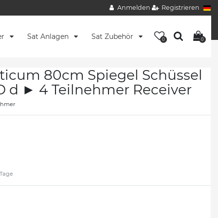
Anmelden
Registrieren
er
Sat Anlagen
Sat Zubehör
0
0
ticum 80cm Spiegel Schüssel
 d ► 4 Teilnehmer Receiver
nehmer
2 Tage