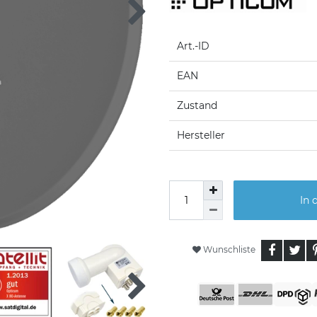
Art.-ID
EAN
Zustand
Hersteller
In 
Wunschliste