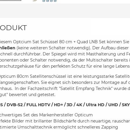
ODUKT
diesem Optcium Sat Schüssel 80 cm + Quad LNB Set können Sie
hließen
(keine weiteren Schalter notwendig). Der Aufbau dieser 
chnell durchführbar. Der Spiegel wird mit Masthalterung und Fe
nenten oder Schalter notwendig, da der Multischalter bereits i
rschutzgehäuse für den perfekten Schutz für eine lange Lebens
pticum 80cm Satellitenschüssel ist eine leistungsstarke Satelli
angseigenschaften. Sie eignet sich besonders zur Montage auf 
nhaus. In der Fachzeitschrift "Satellit Empfang Technik" wurde
gut" bewertet und getestet.
S / DVB-S2 / FULL HDTV / HD+ / 3D / 4K / Ultra HD / UHD / SKY
chwertiges Set des Markenhersteller Opticum
fekte Bilder mit brillanter Bildschärfe durch neuartige, rausc
timierte Umschalttechnik ermöglicht schnelleres Zapping