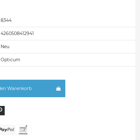
8344
4260508412941
Neu
Opticum
den Warenkorb