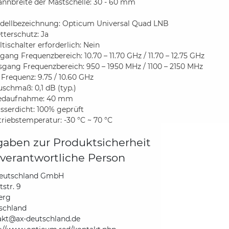
annbreite der Mastschelle: 30 - 60 mm
dellbezeichnung: Opticum Universal Quad LNB
terschutz: Ja
tischalter erforderlich: Nein
gang Frequenzbereich: 10.70 – 11.70 GHz / 11.70 – 12.75 GHz
sgang Frequenzbereich: 950 – 1950 MHz / 1100 – 2150 MHz
 Frequenz: 9.75 / 10.60 GHz
uschmaß: 0,1 dB (typ.)
edaufnahme: 40 mm
sserdicht: 100% geprüft
riebstemperatur: -30 °C ~ 70 °C
aben zur Produktsicherheit
verantwortliche Person
eutschland GmbH
str. 9
erg
schland
akt@ax-deutschland.de