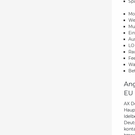
Sp
Mo
Wet
Mul
Ein
Au
LO
Ra
Fe
Wa
Bet
Ang
EU 
AX D
Haupt
Idelb
Deut
kont