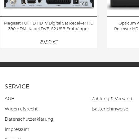
Megasat Full HD HDTV Digital Sat Receiver HD
Opticum A
390 HDMI Kabel DVB-S2 USB Emfpänger
Receiver HD
29,90 €*
SERVICE
AGB
Zahlung & Versand
Widerrufs­recht
Batteriehinweise
Daten­schutz­erklärung
Impressum