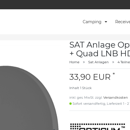
Camping
Receiv
SAT Anlage Op
+ Quad LNB HD
Home
Sat Anlagen
4 Teil
*
33,90 EUR
Inhalt
1
Stück
inkl. ges. MwSt. zzgl.
Versandkosten
Sofort versandfertig, Lieferzeit 1 - 