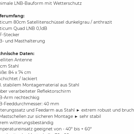
nimale LNB-Bauform mit Wetterschutz
eferumfang:
ticum 80cm Satellitenschüssel dunkelgrau / anthrazit
ticum Quad LNB 0,1dB
F-Stecker
B- und Masthalterung
chnische Daten:
elliten Antenne
 cm Stahl
öße: 84 x 74 cm
chichtet / lackiert
l. stabilem Montagematerial aus Stahl
ber verarbeiteter Reflektorschirm
B-Arm rechtechkig
B-Feeddurchmesser: 40 mm
lterungssatz und Feedarm aus Stahl ► extrem robust und bruch
Mastschellen zur sicheren Montage ► sehr stabil
trem witterungsbeständig
peratureinsatz geeignet von - 40° bis + 60°