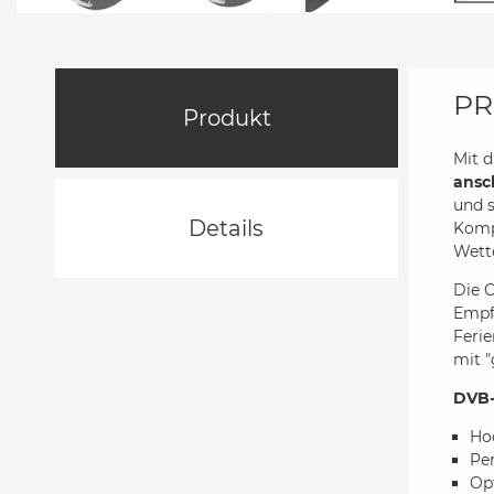
PR
Produkt
Mit 
ansc
und s
Details
Kompo
Wette
Die O
Empf
Ferie
mit "
DVB-
Ho
Per
Op