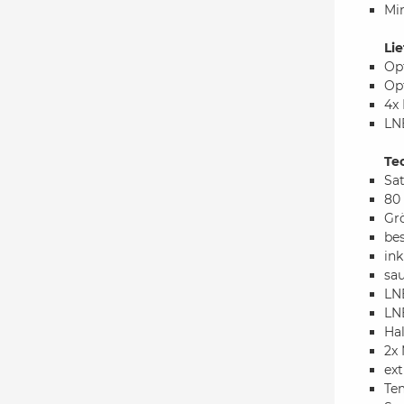
Mi
Li
Op
Op
4x 
LN
Te
Sat
80
Gr
bes
ink
sau
LN
LN
Ha
2x 
ex
Tem