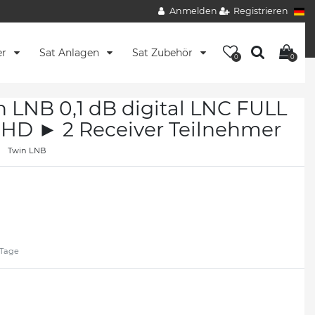
Anmelden
Registrieren
er
Sat Anlagen
Sat Zubehör
0
0
LNB 0,1 dB digital LNC FULL
D ► 2 Receiver Teilnehmer
Twin LNB
2 Tage