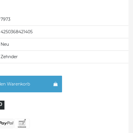
7973
4250368421405
Neu
Zehnder
den Warenkorb