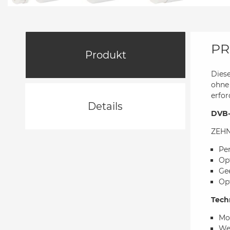
PR
Produkt
Dies
ohne
erfor
Details
DVB-
ZEHND
Per
Op
Ge
Op
Tech
Mo
Wet