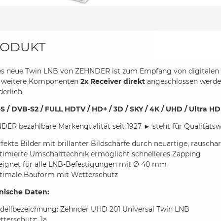
ODUKT
es neue Twin LNB von ZEHNDER ist zum Empfang von digitalen S
 weitere Komponenten
2x Receiver direkt
angeschlossen werde
derlich.
S / DVB-S2 / FULL HDTV / HD+ / 3D / SKY / 4K / UHD / Ultra HD
ER bezahlbare Markenqualität seit 1927 ► steht für Qualitäts
fekte Bilder mit brillanter Bildschärfe durch neuartige, rausc
timierte Umschalttechnik ermöglicht schnelleres Zapping
eignet für alle LNB-Befestigungen mit Ø 40 mm
timale Bauform mit Wetterschutz
nische Daten:
dellbezeichnung: Zehnder UHD 201 Universal Twin LNB
terschutz: Ja