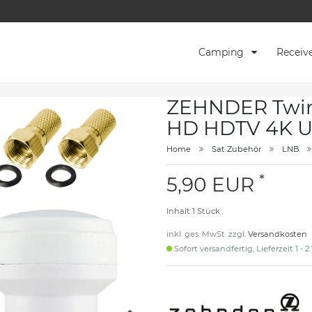
Camping
Receiv
ZEHNDER Twin 
HD HDTV 4K UH
Home
Sat Zubehör
LNB
*
5,90 EUR
Inhalt
1
Stück
inkl. ges. MwSt. zzgl.
Versandkosten
Sofort versandfertig, Lieferzeit 1 - 