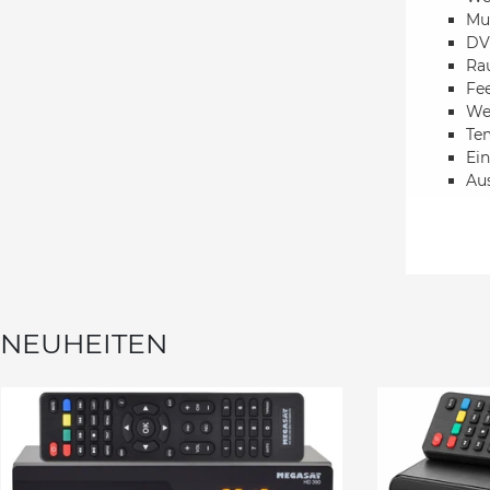
Mul
DVB
Ra
Fe
We
Tem
Ein
Au
NEUHEITEN