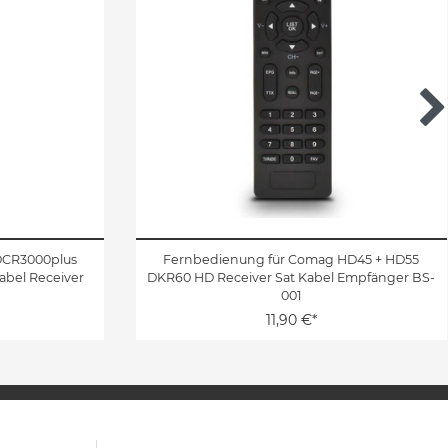
DCR3000plus
Fernbedienung für Comag HD45 + HD55
abel Receiver
DKR60 HD Receiver Sat Kabel Empfänger BS-
001
11,90 €*