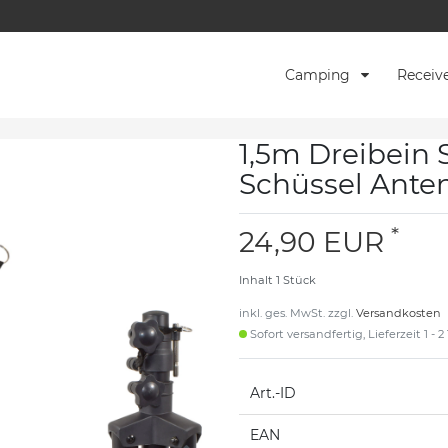
Camping
Receiv
1,5m Dreibein
Schüssel Ante
*
24,90 EUR
Inhalt
1
Stück
inkl. ges. MwSt. zzgl.
Versandkosten
Sofort versandfertig, Lieferzeit 1 - 
Art.-ID
EAN