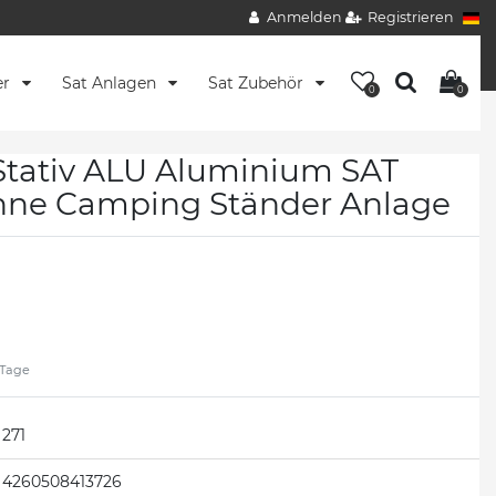
Anmelden
Registrieren
er
Sat Anlagen
Sat Zubehör
0
0
 Stativ ALU Aluminium SAT
nne Camping Ständer Anlage
2 Tage
271
4260508413726