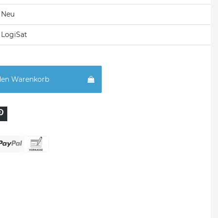
Neu
LogiSat
den Warenkorb