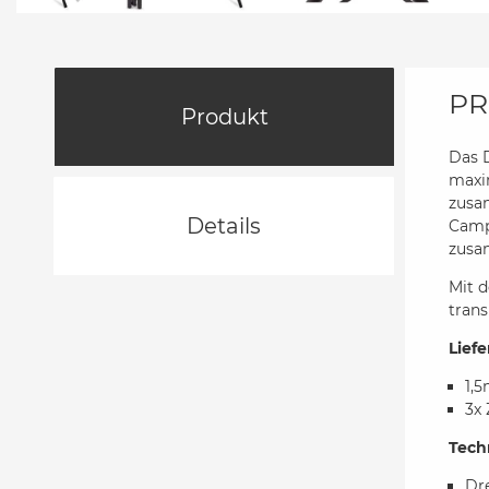
PR
Produkt
Das D
maxim
zusa
Details
Campi
zusa
Mit d
trans
Lief
1,
3x 
Tech
Dr