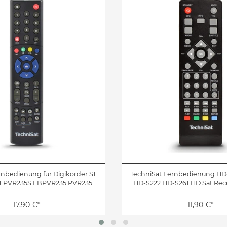
rnbedienung für Digikorder S1
TechniSat Fernbedienung HD
K1 PVR235S FBPVR235 PVR235
HD-S222 HD-S261 HD Sat Rec
17,90 €*
11,90 €*