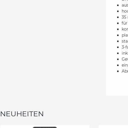
aus
ho
35
fü
ko
pla
sta
3-f
ink
Gew
ein
Ab
NEUHEITEN