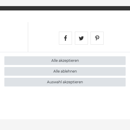
Satshopping auf Face
Satshopping auf 
Satshopping
Alle akzeptieren
Alle ablehnen
Auswahl akzeptieren