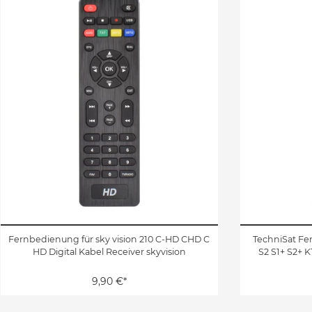
Fernbedienung für sky vision 210 C-HD CHD C
TechniSat Fe
HD Digital Kabel Receiver skyvision
S2 S1+ S2+ 
9,90 €*