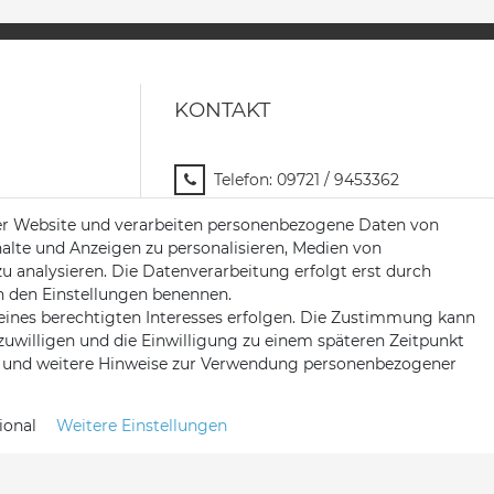
KONTAKT
Telefon:
09721 / 9453362
Mail:
info@satshopping.de
er Website und verarbeiten personenbezogene Daten von
halte und Anzeigen zu personalisieren, Medien von
Kopenhagenstr. 4
zu analysieren. Die Datenverarbeitung erfolgt erst durch
97424 Schweinfurt
 in den Einstellungen benennen.
eines berechtigten Interesses erfolgen. Die Zustimmung kann
nzuwilligen und die Einwilligung zu einem späteren Zeitpunkt
und weitere Hinweise zur Verwendung personenbezogener
ional
Weitere Einstellungen