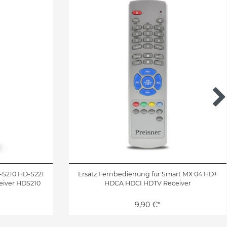
-S210 HD-S221
Ersatz Fernbedienung für Smart MX 04 HD+
eiver HDS210
HDCA HDCI HDTV Receiver
9,90 €*