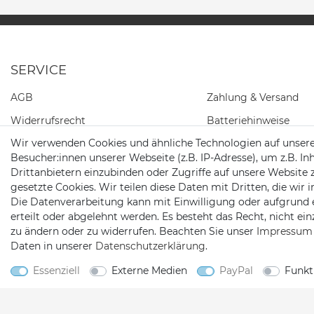
SERVICE
AGB
Zahlung & Versand
Widerrufs­recht
Batteriehinweise
Wir verwenden Cookies und ähnliche Technologien auf unser
Daten­schutz­erklärung
Besucher:innen unserer Webseite (z.B. IP-Adresse), um z.B. In
Impressum
Drittanbietern einzubinden oder Zugriffe auf unsere Website 
gesetzte Cookies. Wir teilen diese Daten mit Dritten, die wir
Kontakt
Die Datenverarbeitung kann mit Einwilligung oder aufgrund 
Barrierefreiheitserklärung
erteilt oder abgelehnt werden. Es besteht das Recht, nicht ei
zu ändern oder zu widerrufen. Beachten Sie unser
Impressum
Widerrufs­formular
Daten in unserer
Daten­schutz­erklärung
.
Essenziell
Externe Medien
PayPal
Funkt